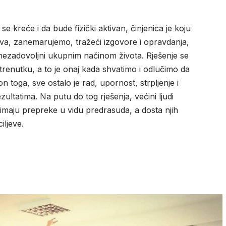
 se kreće i da bude fizički aktivan, činjenica je koju
eva, zanemarujemo, tražeći izgovore i opravdanja,
nezadovoljni ukupnim načinom života. Rješenje se
renutku, a to je onaj kada shvatimo i odlučimo da
 toga, sve ostalo je rad, upornost, strpljenje i
zultatima. Na putu do tog rješenja, većini ljudi
i imaju prepreke u vidu predrasuda, a dosta njih
iljeve.