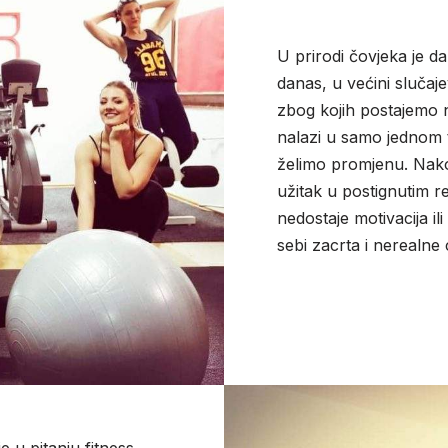
U prirodi čovjeka je da
danas, u većini slučaj
zbog kojih postajemo 
nalazi u samo jednom t
želimo promjenu. Nakon
užitak u postignutim re
nedostaje motivacija il
sebi zacrta i nerealne c
 u pitanju fitness