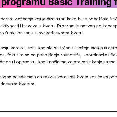
 programu Basic Training f
ogram vježbanja koji je dizajniran kako bi se poboljšala fizič
tivnosti i izazove u životu. Program je nazvan po koncep
šno funkcionisanje u svakodnevnom životu.
iju kardio vježbi, kao što su trčanje, vožnja bicikla ili aer
 fokusira se na poboljšanje ravnoteže, koordinacije i fleksi
odmoru i oporavku, kao i načinima za prevazilaženje stresa
ogne pojedincima da razviju zdrav stil života koji će im pomo
odnevnim životom.