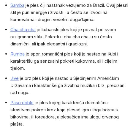
Samba
je ples čiji nastanak vezujemo za Brazil. Ovaj plesni
stil je pun energije i živosti , a često se izvodi na
karnevalima i drugim veselim događajima.
Cha cha cha
je kubanski ples koji je poznat po svom
razigranom stilu. Pokreti u cha cha cha-u su često
dinamični, ali ipak elegantni i graciozni.
Rumba
je spor, romantični ples koji je nastao na Kubi i
karakterišu ga senzualni pokreti kukovima, ali i cijelim
tijelom.
Jive
je brz ples koji je nastao u Sjedinjenim Američkim
Državama i karakteriše ga živahna muzika i brz, precizan
rad nogu.
Paso doble
je ples kojeg karakterišu dramatični i
strastveni pokreti kroz koje plesač igra ulogu borca s
bikovima, ili toreadora, a plesačica ima ulogu crvenog
plašta.