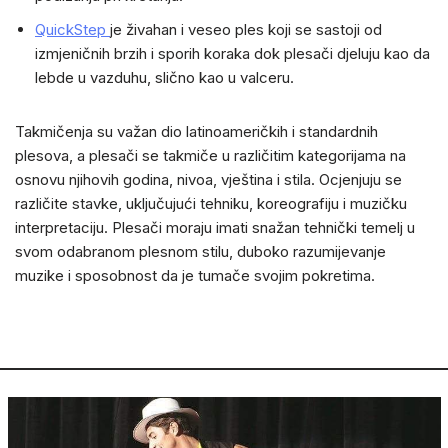
QuickStep
je živahan i veseo ples koji se sastoji od
izmjeničnih brzih i sporih koraka dok plesači djeluju kao da
lebde u vazduhu, slično kao u valceru.
Takmičenja su važan dio latinoameričkih i standardnih
plesova, a plesači se takmiče u različitim kategorijama na
osnovu njihovih godina, nivoa, vještina i stila. Ocjenjuju se
različite stavke, uključujući tehniku, koreografiju i muzičku
interpretaciju. Plesači moraju imati snažan tehnički temelj u
svom odabranom plesnom stilu, duboko razumijevanje
muzike i sposobnost da je tumače svojim pokretima.