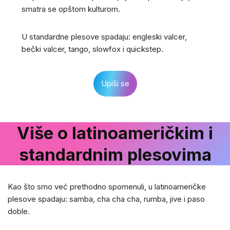
smatra se opštom kulturom.
U standardne plesove spadaju: engleski valcer,
bečki valcer, tango, slowfox i quickstep.
Upiši se
Više o latinoameričkim i
standardnim plesovima
Kao što smo već prethodno spomenuli, u latinoameričke
plesove spadaju: samba, cha cha cha, rumba, jive i paso
doble.