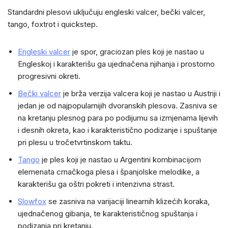
Standardni plesovi uključuju engleski valcer, bečki valcer,
tango, foxtrot i quickstep.
Engleski valcer
je spor, graciozan ples koji je nastao u
Engleskoj i karakterišu ga ujednačena njihanja i prostorno
progresivni okreti.
Bečki valcer
je brža verzija valcera koji je nastao u Austriji i
jedan je od najpopularnijih dvoranskih plesova. Zasniva se
na kretanju plesnog para po podijumu sa izmjenama lijevih
i desnih okreta, kao i karakteristično podizanje i spuštanje
pri plesu u tročetvrtinskom taktu.
Tango
je ples koji je nastao u Argentini kombinacijom
elemenata crnačkoga plesa i španjolske melodike, a
karakterišu ga oštri pokreti i intenzivna strast.
Slowfox
se zasniva na varijaciji linearnih klizećih koraka,
ujednačenog gibanja, te karakterističnog spuštanja i
podizanja pri kretanju.