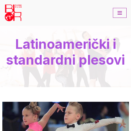
Skip
to
content
Latinoamerički i
standardni plesovi