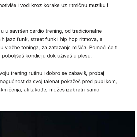
motiviše i vodi kroz korake uz ritmičnu muziku i
su u savršen cardio trening, od tradicionalne
 jazz funk, street funk i hip hop ritmova, a
 vježbe toninga, za zatezanje mišića. Pomoći će ti
t i poboljšaš kondiciju dok uživaš u plesu.
voju trening rutinu i dobro se zabaviš, probaj
mogućnost da svoj talenat pokažeš pred publikom,
akmičenja, ali takođe, možeš izabrati i samo