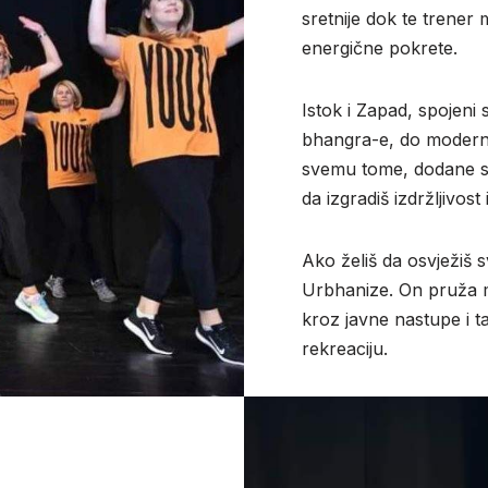
sretnije dok te trener 
energične pokrete.
Istok i Zapad, spojeni 
bhangra-e, do modernih
svemu tome, dodane su
da izgradiš izdržljivos
Ako želiš da osvježiš s
Urbhanize. On pruža 
kroz javne nastupe i t
rekreaciju.