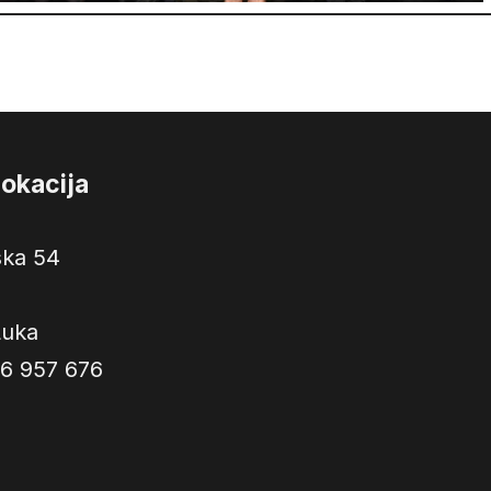
lokacija
ska 54
Luka
6 957 676