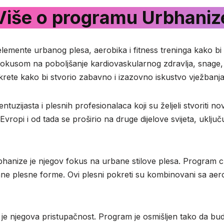
Više o programu Urbhaniz
lemente urbanog plesa, aerobika i fitness treninga kako bi 
 s fokusom na poboljšanje kardiovaskularnog zdravlja, snage, 
rete kako bi stvorio zabavno i izazovno iskustvo vježbanja
zijasta i plesnih profesionalaca koji su željeli stvoriti nov
vropi i od tada se proširio na druge dijelove svijeta, uklju
anize je njegov fokus na urbane stilove plesa. Program crpi 
ane plesne forme. Ovi plesni pokreti su kombinovani sa aero
 njegova pristupačnost. Program je osmišljen tako da bude