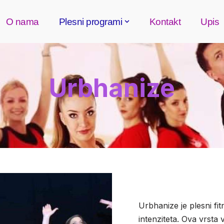
O nama
Plesni programi
Kontakt
Upis
Urbhanize
Urbhanize je plesni fi
intenziteta. Ova vrsta 