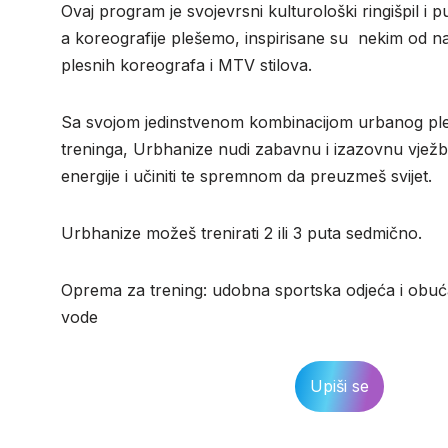
Ovaj program je svojevrsni kulturološki ringišpil i 
a koreografije plešemo, inspirisane su nekim od na
plesnih koreografa i MTV stilova.
Sa svojom jedinstvenom kombinacijom urbanog plesa
treninga, Urbhanize nudi zabavnu i izazovnu vježbu
energije i učiniti te spremnom da preuzmeš svijet.
Urbhanize možeš trenirati 2 ili 3 puta sedmično.
Oprema za trening: udobna sportska odjeća i obuća,
vode
Upiši se