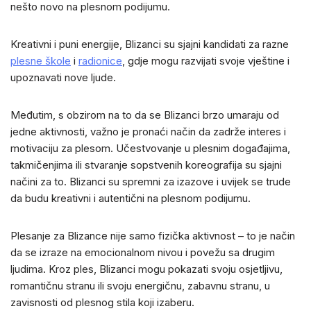
nešto novo na plesnom podijumu.
Kreativni i puni energije, Blizanci su sjajni kandidati za razne
plesne škole
i
radionice
, gdje mogu razvijati svoje vještine i
upoznavati nove ljude.
Međutim, s obzirom na to da se Blizanci brzo umaraju od
jedne aktivnosti, važno je pronaći način da zadrže interes i
motivaciju za plesom. Učestvovanje u plesnim događajima,
takmičenjima ili stvaranje sopstvenih koreografija su sjajni
načini za to. Blizanci su spremni za izazove i uvijek se trude
da budu kreativni i autentični na plesnom podijumu.
Plesanje za Blizance nije samo fizička aktivnost – to je način
da se izraze na emocionalnom nivou i povežu sa drugim
ljudima. Kroz ples, Blizanci mogu pokazati svoju osjetljivu,
romantičnu stranu ili svoju energičnu, zabavnu stranu, u
zavisnosti od plesnog stila koji izaberu.