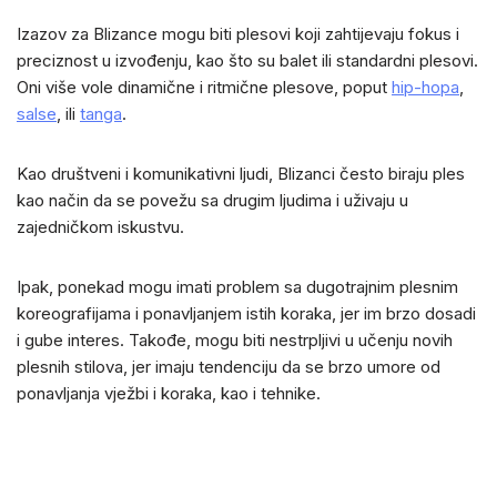
Izazov za Blizance mogu biti plesovi koji zahtijevaju fokus i
preciznost u izvođenju, kao što su balet ili standardni plesovi.
Oni više vole dinamične i ritmične plesove, poput
hip-hopa
,
salse
, ili
tanga
.
Kao društveni i komunikativni ljudi, Blizanci često biraju ples
kao način da se povežu sa drugim ljudima i uživaju u
zajedničkom iskustvu.
Ipak, ponekad mogu imati problem sa dugotrajnim plesnim
koreografijama i ponavljanjem istih koraka, jer im brzo dosadi
i gube interes. Takođe, mogu biti nestrpljivi u učenju novih
plesnih stilova, jer imaju tendenciju da se brzo umore od
ponavljanja vježbi i koraka, kao i tehnike.